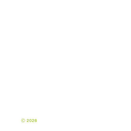
KE-Admin tilbyder ejendomsadministration for
små og mellemstore ejendomsinvestorer i
Trekantområdet.
Ⓒ 2026
Kolding Ejendomsadministration ApS