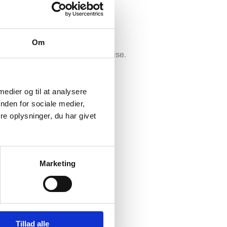
Archives
Om
Ingen arkiver at vise.
 medier og til at analysere
nden for sociale medier,
e oplysninger, du har givet
Categories
Marketing
Ingen kategorier
Tillad alle