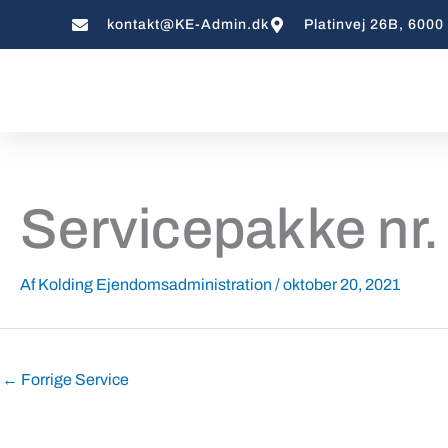
Gå
kontakt@KE-Admin.dk
Platinvej 26B, 6000
til
indholdet
Servicepakke nr.
Af
Kolding Ejendomsadministration
/
oktober 20, 2021
←
Forrige Service