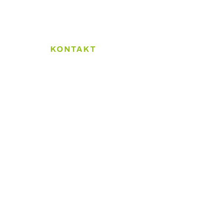
KONTAKT
olitik
Kolding Ejendomsadministration ApS
Platinvej 26B, 6000 Kolding
+45 2628 9989
kontakt@KE-Admin.dk