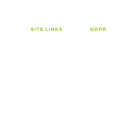
SITE LINKS
GDPR
Cookie- og privatlivsp
Boliger
Persondatapolitik
Erhverv
Services
Book møde
Mød teamet
Kontakt