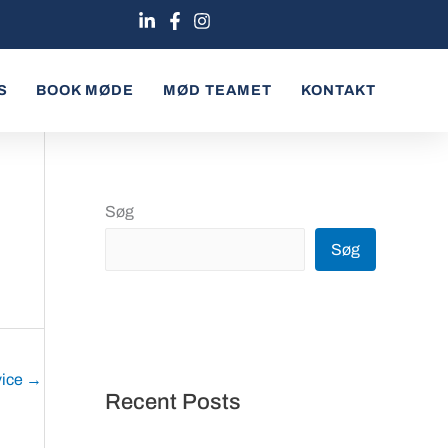
S
BOOK MØDE
MØD TEAMET
KONTAKT
Søg
Søg
vice
→
Recent Posts