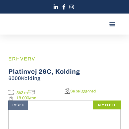
Gå
til
indholdet
BOOK MØDE
MØD TEAMET
ERHVERV
Platinvej 26C, Kolding
6000
Kolding
Se beliggenhed
2
343 m
18.000/md.
NYHED
LAGER