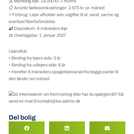
💰 Månedlig leje: 18.000 kr. + moms
📋 Aconto fællesomkostninger: 2.575 kr. pr. måned
⚡ Forbrug: Lejer afholder selv udgifter til el, vand, varme og
eventuel fiberforbindelse
🔐 Depositum: 6 måneders leje
📅 Overtagelse: 1. januar 2027
Lejevilkår:
• Binding fra lejers side: 3 år
• Binding fra udlejers side: 6 år
• Herefter 6 måneders opsigelsesvarsel fra begge parter til
den første i en måned
Interesseret i en fremvisning eller har du spørgsmål? Så
send en mail til kontakt@ke-admin.dk
Del bolig