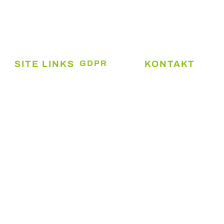
mellemstore ejendomsinvestorer i Trekantområdet.
SITE LINKS
GDPR
KONTAKT
Cookie- og
Boliger
Kolding
privatlivspolitik
Ejendomsadministr
Erhverv
ApS
Persondatapolitik
Services
Platinvej 26B,
6000 Kolding
Book møde
+45 2628
Mød teamet
9989
Kontakt
kontakt@KE-
Admin.dk