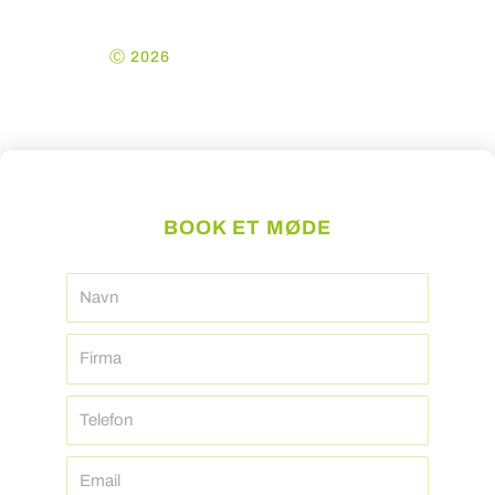
Ⓒ 2026
Kolding
Ejendomsadministration
ApS
BOOK ET MØDE
Navn
Firma
Telefon
Email