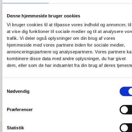
Indflytningspris
74.575 kr.
Denne hjemmeside bruger cookies
Vi bruger cookies til at tilpasse vores indhold og annoncer, til
FAKTA:
at vise dig funktioner til sociale medier og til at analysere vo
Kvadratmeter
trafik. Vi deler også oplysninger om din brug af vores
2
343 m
hjemmeside med vores partnere inden for sociale medier,
Antal rum/værelser
annonceringspartnere og analysepartnere. Vores partnere k
kombinere disse data med andre oplysninger, du har givet
Energimærke
dem, eller som de har indsamlet fra din brug af deres tjeneste
Samtykkevalg
DATO:
Nødvendig
Kan overtages fra
1. januar 2027
Præferencer
Statistik