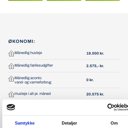
ØKONOMI:
Månedlig husleje
18.000 kr.
Månedlig fællesudgifter
2.575,- kr.
Månedlig aconto
0 kr.
vand- og varmeforbrug
Husleje i alt pr. måned
20.575 kr.
Depositum - 3 mdr.
54.000 kr.
Forudbetalt husleje
Samtykke
Detaljer
Om