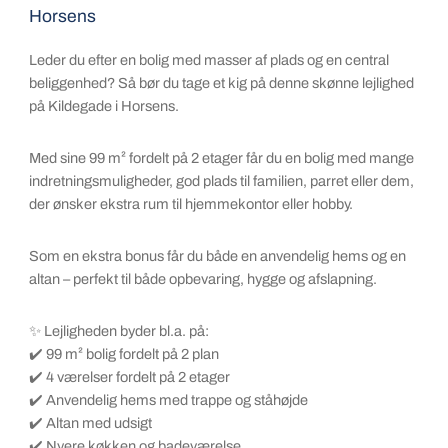
Horsens
Leder du efter en bolig med masser af plads og en central
beliggenhed? Så bør du tage et kig på denne skønne lejlighed
på Kildegade i Horsens.
Med sine 99 m² fordelt på 2 etager får du en bolig med mange
indretningsmuligheder, god plads til familien, parret eller dem,
der ønsker ekstra rum til hjemmekontor eller hobby.
Som en ekstra bonus får du både en anvendelig hems og en
altan – perfekt til både opbevaring, hygge og afslapning.
✨ Lejligheden byder bl.a. på:
✔️ 99 m² bolig fordelt på 2 plan
✔️ 4 værelser fordelt på 2 etager
✔️ Anvendelig hems med trappe og ståhøjde
✔️ Altan med udsigt
✔️ Nyere køkken og badeværelse