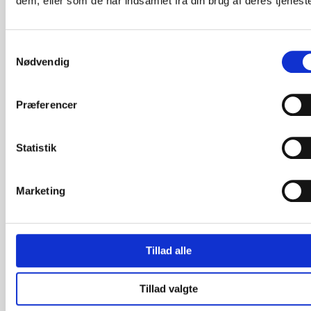
dem, eller som de har indsamlet fra din brug af deres tjeneste
Indflytningspris
29.600 kr.
Samtykkevalg
Nødvendig
FAKTA:
Kvadratmeter
2
99 m
Præferencer
Antal rum/værelser
4 stk.
Statistik
Energimærke
Marketing
Altan
Delevenlig
Tillad alle
Opvaskemaskine
Tillad valgte
DATO: