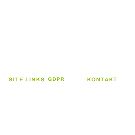
KE-Admin tilbyder ejendomsadministration for små og
mellemstore ejendomsinvestorer i Trekantområdet.
SITE LINKS
GDPR
KONTAKT
Cookie- og
Boliger
Kolding
privatlivspolitik
Ejendomsadministr
Erhverv
ApS
Persondatapolitik
Services
Platinvej 26B,
6000 Kolding
Book møde
+45 2628
Mød teamet
9989