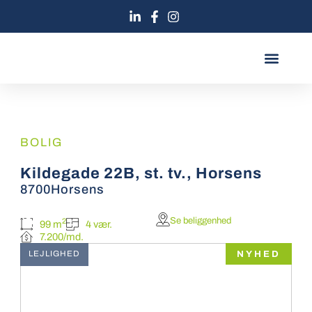
Gå
til
indholdet
BOOK MØDE
MØD TEAMET
BOLIG
Kildegade 22B, st. tv., Horsens
8700
Horsens
Se beliggenhed
2
99 m
4 vær.
7.200/md.
NYHED
LEJLIGHED