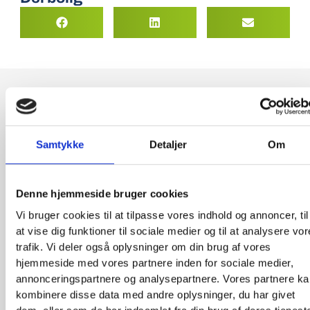
ØKONOMI:
Samtykke
Detaljer
Om
Månedlig husleje
7.200 kr.
Denne hjemmeside bruger cookies
Månedlig aconto
800 kr.
vand- og varmeforbrug
Vi bruger cookies til at tilpasse vores indhold og annoncer, til
at vise dig funktioner til sociale medier og til at analysere vo
Husleje i alt pr. måned
8.000 kr.
trafik. Vi deler også oplysninger om din brug af vores
hjemmeside med vores partnere inden for sociale medier,
Depositum - 3 mdr.
21.600 kr.
annonceringspartnere og analysepartnere. Vores partnere k
Forudbetalt husleje
kombinere disse data med andre oplysninger, du har givet