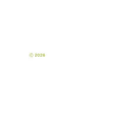
Kontakt
kontakt@KE-
Admin.dk
Ⓒ 2026
Kolding
Ejendomsadministration
ApS