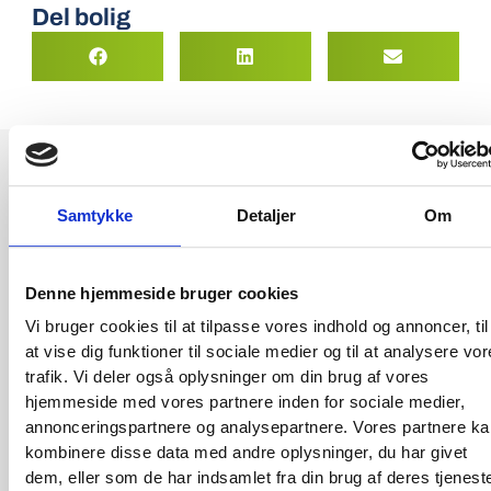
Del bolig
Samtykke
Detaljer
Om
ØKONOMI:
Månedlig husleje
5.500 kr.
Denne hjemmeside bruger cookies
Vi bruger cookies til at tilpasse vores indhold og annoncer, til
Månedlig aconto
800 kr.
vand- og varmeforbrug
at vise dig funktioner til sociale medier og til at analysere vo
trafik. Vi deler også oplysninger om din brug af vores
Husleje i alt pr. måned
6.300 kr.
hjemmeside med vores partnere inden for sociale medier,
annonceringspartnere og analysepartnere. Vores partnere k
Depositum - 3 mdr.
16.500 kr.
kombinere disse data med andre oplysninger, du har givet
dem, eller som de har indsamlet fra din brug af deres tjeneste
Forudbetalt husleje