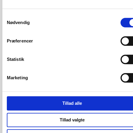
Indflytningspris
22.800 kr.
Samtykkevalg
Nødvendig
FAKTA:
Præferencer
Kvadratmeter
2
54 m
Statistik
Antal rum/værelser
2 stk.
Energimærke
Marketing
Fælles have
Opvaskemaskine
Tillad alle
Tillad valgte
DATO: