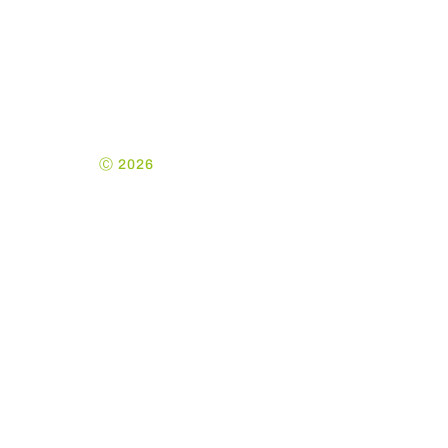
kontakt@KE-
Admin.dk
Ⓒ 2026
Kolding
Ejendomsadministration
ApS