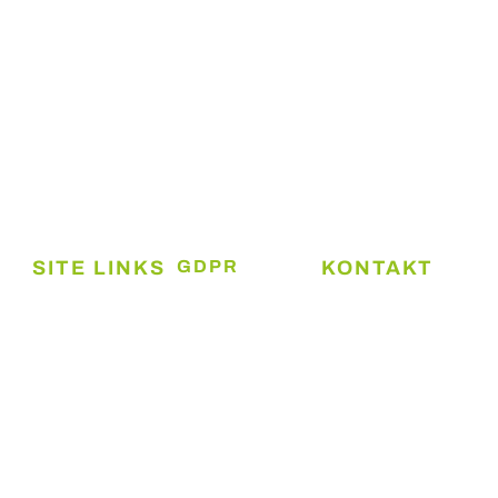
KE-Admin tilbyder ejendomsadministration for små og
mellemstore ejendomsinvestorer i Trekantområdet.
SITE LINKS
GDPR
KONTAKT
Cookie- og
Boliger
Kolding
privatlivspolitik
Ejendomsadministr
Erhverv
ApS
Persondatapolitik
Services
Platinvej 26B,
6000 Kolding
Book møde
+45 2628
Mød teamet
9989
Kontakt