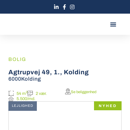
Gå
til
indholdet
BOOK MØDE
MØD TEAMET
BOLIG
Agtrupvej 49, 1., Kolding
6000
Kolding
Se beliggenhed
2
54 m
2 vær.
5.500/md.
NYHED
LEJLIGHED